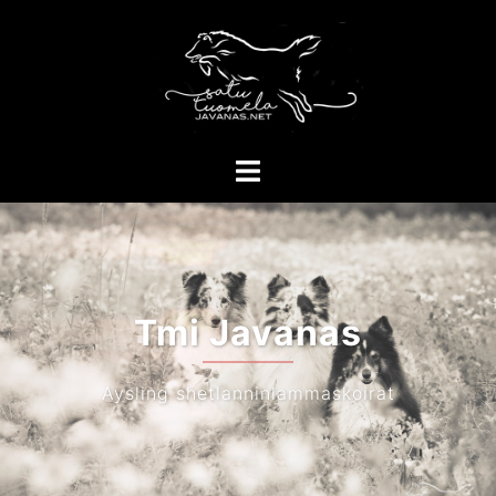
Skip
to
content
Tmi Javanas
Aysling shetlanninlammaskoirat